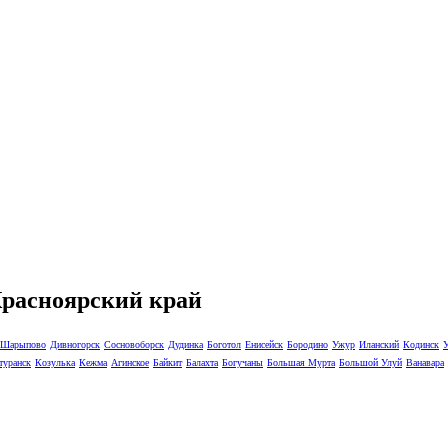
Красноярский край
Шарыпово
Дивногорск
Сосновоборск
Дудинка
Боготол
Енисейск
Бородино
Ужур
Иланский
Кодинск
туранск
Козулька
Кежма
Агинское
Байкит
Балахта
Богучаны
Большая Мурта
Большой Улуй
Ванавара