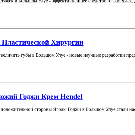
тяжек в Большом Улуе - эффективнейшее средство от растяжек, д
з Пластической Хирургии
 увеличить губы в Большом Улуе - новые научные разработки пр
жий Годжи Крем Hendel
 положительной стороны Ягоды Годжи в Большом Улуе стали наст