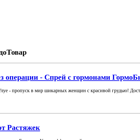
доТовар
ез операции - Спрей с гормонами ГормоБ
уе - пропуск в мир шикарных женщин с красивой грудью! Досто
от Растяжек