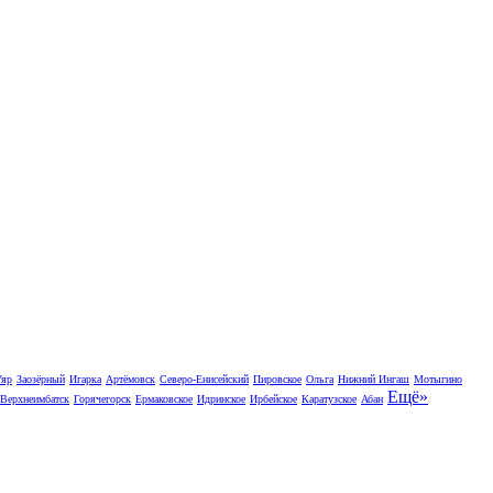
Уяр
Заозёрный
Игарка
Артёмовск
Северо-Енисейский
Пировское
Ольга
Нижний Ингаш
Мотыгино
Ещё»
Верхнеимбатск
Горячегорск
Ермаковское
Идринское
Ирбейское
Каратузское
Абан