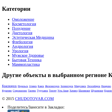
Категории
Омоложение
Косметология
Похудение
Диетология
Эстетическая Медицина
Флебология
Андрология
Урология
Мужское Здоровье
Бытовая Техника
Маммопластика
Другие объекты в выбранном регионе 
Красноярск
Норильск
Ачинск
Канск
Железногорск
Зеленогорск
Минусинск
Лесосибирск
Назарово
Курагино
Старожилово
Тасеево
Туруханск
Тюхтет
Усть-Авам
Хатанга
Шалинское
Шушенское
Красно
© 2015
CHUDOTOVAR.COM
Поделитесь/Занесите в Закладки: